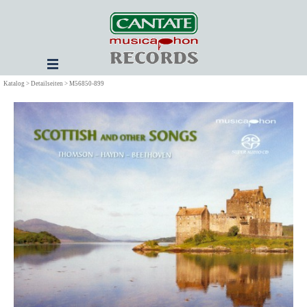
Direkt zum Seiteninhalt
Menü überspringen
Katalog > Detailseiten > M56850-899