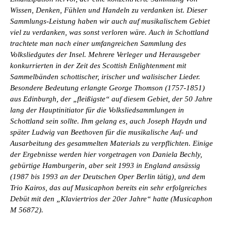
Wissen, Denken, Fühlen und Handeln zu verdanken ist. Dieser
Sammlungs-Leistung haben wir auch auf musikalischem Gebiet
viel zu verdanken, was sonst verloren wäre. Auch in Schottland
trachtete man nach einer umfangreichen Sammlung des
Volksliedgutes der Insel. Mehrere Verleger und Herausgeber
konkurrierten in der Zeit des Scottish Enlightenment mit
Sammelbänden schottischer, irischer und walisischer Lieder.
Besondere Bedeutung erlangte George Thomson (1757-1851)
aus Edinburgh, der „fleißigste“ auf diesem Gebiet, der 50 Jahre
lang der Hauptinitiator für die Volksliedsammlungen in
Schottland sein sollte. Ihm gelang es, auch Joseph Haydn und
später Ludwig van Beethoven für die musikalische Auf- und
Ausarbeitung des gesammelten Materials zu verpflichten. Einige
der Ergebnisse werden hier vorgetragen von Daniela Bechly,
gebürtige Hamburgerin, aber seit 1993 in England ansässig
(1987 bis 1993 an der Deutschen Oper Berlin tätig), und dem
Trio Kairos, das auf Musicaphon bereits ein sehr erfolgreiches
Debüt mit den „Klaviertrios der 20er Jahre“ hatte (Musicaphon
M 56872).