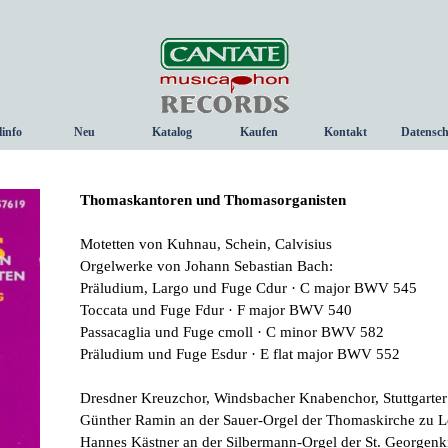
Menü überspringen
linfo
Neu
Katalog
Kaufen
Kontakt
Datensch
▼
Thomaskantoren und Thomasorganisten
Motetten von Kuhnau, Schein, Calvisius
Orgelwerke von Johann Sebastian Bach:
Präludium, Largo und Fuge C­dur · C major BWV 545
Toccata und Fuge F­dur · F major BWV 540
Passacaglia und Fuge c­moll · C minor BWV 582
Präludium und Fuge Es­dur · E flat major BWV 552
Dresdner Kreuzchor, Windsbacher Knabenchor, Stuttgart
Günther Ramin an der Sauer-­Orgel der Thomaskirche zu L
Hannes Kästner an der Silbermann­-Orgel der St. Georgenk