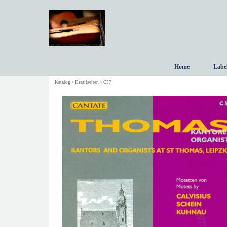
Direkt zum Seiteninhalt
Home
Labe
Katalog > Detailseiten > C57