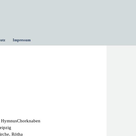
utz
Impressum
er Hymnus­Chorknaben
eipzig
irche, Rötha