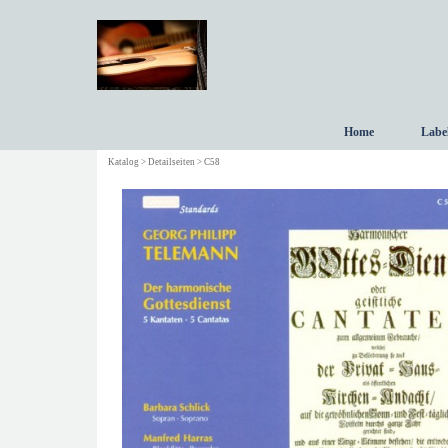
Direkt zum Seiteninhalt
Home
Labe
Katalog > Detailseiten > C58