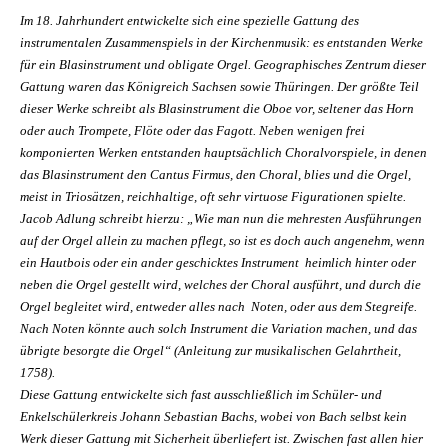
Im 18. Jahrhundert entwickelte sich eine spezielle Gattung des
instrumentalen Zusammenspiels in der Kirchenmusik: es entstanden Werke
für ein Blasinstrument und obligate Orgel. Geographisches Zentrum dieser
Gattung waren das Königreich Sachsen sowie Thüringen. Der größte Teil
dieser Werke schreibt als Blasinstrument die Oboe vor, seltener das Horn
oder auch Trompete, Flöte oder das Fagott. Neben wenigen frei
komponierten Werken entstanden hauptsächlich Choralvorspiele, in denen
das Blasinstrument den Cantus Firmus, den Choral, blies und die Orgel,
meist in Triosätzen, reichhaltige, oft sehr virtuose Figurationen spielte.
Jacob Adlung schreibt hierzu: „Wie man nun die mehresten Ausführungen
auf der Orgel allein zu machen pflegt, so ist es doch auch angenehm, wenn
ein Hautbois oder ein ander geschicktes Instrument heimlich hinter oder
neben die Orgel gestellt wird, welches der Choral ausführt, und durch die
Orgel begleitet wird, entweder alles nach Noten, oder aus dem Stegreife.
Nach Noten könnte auch solch Instrument die Variation machen, und das
übrigte besorgte die Orgel“ (Anleitung zur musikalischen Gelahrtheit,
1758).
Diese Gattung entwickelte sich fast ausschließlich im Schüler- und
Enkelschülerkreis Johann Sebastian Bachs, wobei von Bach selbst kein
Werk dieser Gattung mit Sicherheit überliefert ist. Zwischen fast allen hier