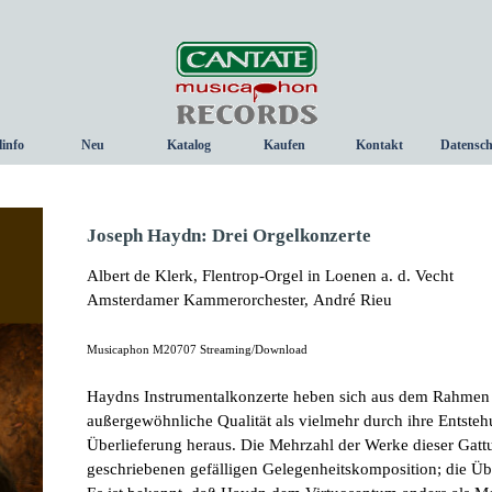
Menü überspringen
linfo
Neu
Katalog
Kaufen
Kontakt
Datensch
▼
Joseph Haydn: Drei Orgelkonzerte
Albert de Klerk, Flentrop-Orgel in Loenen a. d. Vecht
Amsterdamer Kammerorchester,
André Rieu
Musicaphon M20707 Streaming/Download
Haydns Instrumentalkonzerte heben sich aus dem Rahmen 
außergewöhnli­che Qualität als vielmehr durch ihre Entst
Überlieferung heraus. Die Mehrzahl der Werke dieser Gatt
geschriebenen gefälligen Gelegen­heitskomposition; die Übe