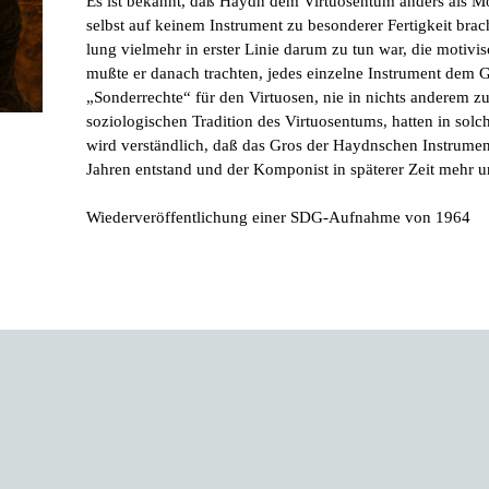
Es ist bekannt, daß Haydn dem Virtuos­entum anders als Mo
selbst auf keinem Instrument zu besonderer Fertig­keit bra
lung vielmehr in erster Linie darum zu tun war, die motivis
mußte er danach trachten, jedes einzelne Instrument dem G
„Sonderrechte“ für den Virtuosen, nie in nichts anderem zu
soziologischen Tradition des Virtuosentums, hatten in solc
wird verständlich, daß das Gros der Haydnschen Instrumen
Jahren entstand und der Komponist in späterer Zeit mehr
Wiederveröffentlichung einer SDG-Aufnahme von 1964