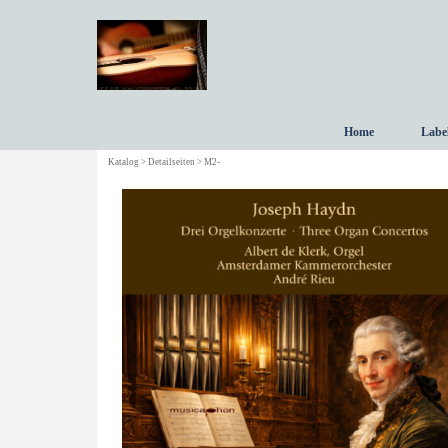
Direkt zum Seiteninhalt
Home
Labe
Katalog > Detailseiten > M2-