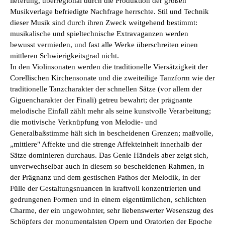
lieferung, überregional durch die Produktion der großen
Musikverlage befriedigte Nach­frage herrschte. Stil und Technik
dieser Musik sind durch ihren Zweck weitgehend bestimmt:
musikalische und spieltechnische Extravaganzen werden
bewusst vermieden, und fast alle Werke überschreiten einen
mittleren Schwierigkeitsgrad nicht.
In den Violinsonaten werden die traditionelle Viersätzigkeit der
Corellischen Kirchensonate und die zweiteilige Tanzform wie der
traditionelle Tanzcharakter der schnellen Sätze (vor allem der
Giguencharakter der Finali) getreu bewahrt; der prägnante
melodische Einfall zählt mehr als seine kunstvolle Verarbeitung;
die motivische Verknüpfung von Melodie- und
Generalbaßstimme hält sich in bescheidenen Grenzen; maßvolle,
„mittlere" Affekte und die strenge Affekteinheit innerhalb der
Sätze dominieren durch­aus. Das Genie Händels aber zeigt sich,
unverwechselbar auch in diesem so beschei­denen Rahmen, in
der Prägnanz und dem gestischen Pathos der Melodik, in der
Fülle der Gestaltungsnuancen in kraftvoll konzentrierten und
gedrungenen Formen und in einem eigentümlichen, schlichten
Charme, der ein ungewohnter, sehr liebenswerter Wesenszug des
Schöpfers der monumentalsten Opern und Oratorien der Epoche