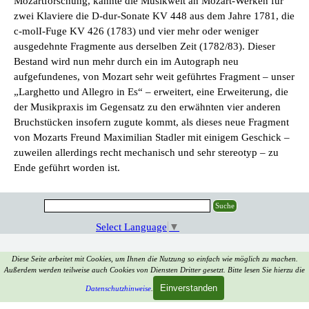
Mozartforschung, kannte die Musikwelt an Mozart-Werken für
zwei Klaviere die D-dur-Sonate KV 448 aus dem Jahre 1781, die
c-molI-Fuge KV 426 (1783) und vier mehr oder weniger
ausgedehnte Fragmente aus derselben Zeit (1782/83). Dieser
Bestand wird nun­ mehr durch ein im Autograph neu
aufgefundenes, von Mozart sehr weit geführtes Fragment ‒ unser
„Larghetto und Allegro in Es“ ‒ erweitert, eine Erweiterung, die
der Musikpraxis im Gegensatz zu den erwähnten vier anderen
Bruchstücken insofern zugute kommt, als dieses neue Fragment
von Mozarts Freund Maxi­milian Stadler mit einigem Geschick ‒
zuweilen allerdings recht mechanisch und sehr stereotyp ‒ zu
Ende geführt worden ist.
Suche
Select Language
▼
Zurück zum Seiteninhalt
Diese Seite arbeitet mit Cookies, um Ihnen die Nutzung so einfach wie möglich zu machen.
Außerdem werden teilweise auch Cookies von Diensten Dritter gesetzt. Bitte lesen Sie hierzu die
Einverstanden
Datenschutzhinweise
.