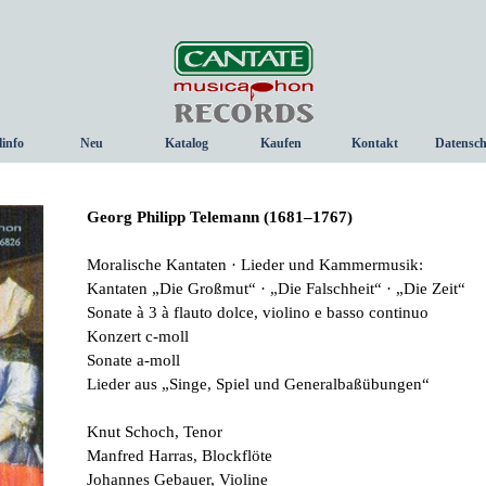
Menü überspringen
linfo
Neu
Katalog
Kaufen
Kontakt
Datensch
▼
Georg Philipp Telemann (1681–1767)
Moralische Kantaten · Lieder und Kammermusik:
Kantaten „Die Großmut“ · „Die Falschheit“ · „Die Zeit“
Sonate à 3 à flauto dolce, violino e basso continuo
Konzert c-­moll
Sonate a­-moll
Lieder aus „Singe­, Spiel­ und Generalbaßübungen“
Knut Schoch, Tenor
Manfred Harras, Blockflöte
Johannes Gebauer, Violine