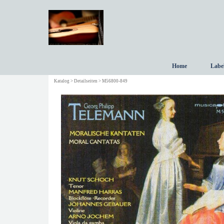
Direkt zum Seiteninhalt
Home
Labe
Katalog > Detailseiten > M56800-849