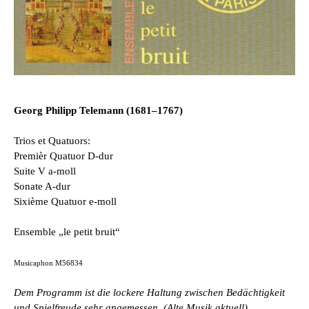
Georg Philipp Telemann (1681–1767)
Trios et Quatuors:
Premièr Quatuor D-­dur
Suite V a­-moll
Sonate A­-dur
Sixième Quatuor e­-moll
Ensemble „le petit bruit“
Musicaphon M56834
Dem Programm ist die lockere Haltung zwischen Bedächtigkeit
und Spielfreude sehr angemessen. (Alte Musik aktuell)