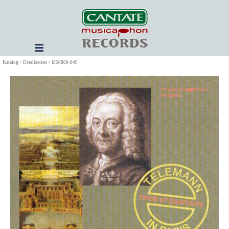
Direkt zum Seiteninhalt
Menü überspringen
Katalog > Detailseiten > M56800-849