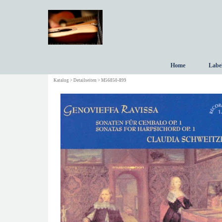
Direkt zum Seiteninhalt
Home
Labe
Katalog > Detailseiten > M56850-899