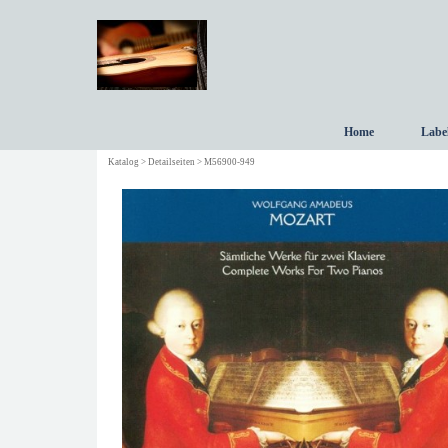
Direkt zum Seiteninhalt
Home
Labe
Katalog > Detailseiten > M56900-949