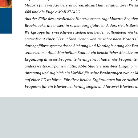
Mozarts für zwei Klaviere zu hören. Mozart hat lediglich zwei Wer
448 und die Fuge c-Moll KV 426.
Aus der Fülle des unvollendet Hinterlassenen ragt Mozarts Requiem
Bruchstücke, die immerhin soweit ausgeführt sind, dass sie als Bas
Werkgruppe für zwei Klaviere stehen den beiden vollendeten Werk
erstmals auf einer CD zu hören. Schon wenige Jahre nach Mozarts T
durchgeführte systematische Sichtung und Katalogisierung der Fragm
seinerzeit mit Abbé Maximilian Stadler ein beachtlicher Musiker 
Ergänzung diverser Fragmente herangetraut hatte. Wer Fragmente e
anders weiterkomponiert hätte; Abbé Stadlers sensibler Umgang mi
Anregung und zugleich ein Vorbild für seine Ergänzungen zweier Mo
auf einer CD zu hören. Für diese beiden Ergänzungen hat er zusätzl
Fragment für ein Klavier mit herangezogen und für zwei Klaviere a