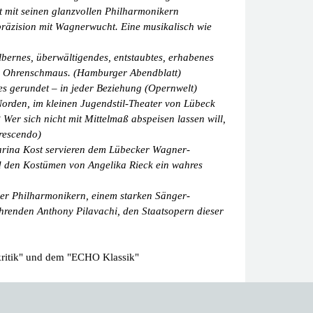
mit seinen glanzvollen Philharmonikern
räzision mit Wagnerwucht. Eine musikalisch wie
.
lbernes, überwältigendes, entstaubtes, erhabenes
ter Ohrenschmaus. (Hamburger Abendblatt)
es gerundet – in jeder Beziehung (Opernwelt)
 Norden, im kleinen Jugendstil-Theater von Lübeck
Wer sich nicht mit Mittelmaß abspeisen lassen will,
crescendo)
arina Kost servieren dem Lübecker Wagner-
den Kostümen von Angelika Rieck ein wahres
er Philharmonikern, einem starken Sänger-
ührenden Anthony Pilavachi, den Staatsopern dieser
nkritik" und dem "ECHO Klassik"