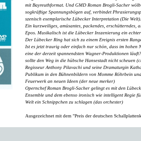
mit Bayreuthformat. Und GMD Roman Brogli-Sacher wölbt 
sogkräftige Spannungsbögen auf, verbindet Phrasierungsp
szenisch exemplarische Lübecker Interpretation (Die Welt)
Ein kurzweiliges, amüsantes, packendes, erschütterndes, a
Epos. Musikalisch ist die Lübecker Inszenierung ein ech
Der Lübecker Ring hat sich zu einem Ereignis ersten Rang
Ist es jetzt traurig oder einfach nur schön, dass im hohen
eine der derzeit spannendsten Wagner-Produktionen läuft? 
sollte den Weg in die hübsche Hansestadt nicht scheuen (
Regisseur Anthony Pilavachi und seine Dramaturgin Kath
Publikum in den Bühnenbildern von Momme Röhrbein und 
Feuerwerk an neuen Ideen (der neue merker)
Opernchef Roman Brogli-Sacher gelingt es mit den Lübeck
Ensemble und dem ebenso ironisch wie intelligent Regie f
Welt ein Schnippchen zu schlagen (das orchester)
Ausgezeichnet mit dem "Preis der deutschen Schallplatte