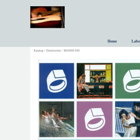
Direkt zum Seiteninhalt
Home
Labe
Katalog > Detailseiten > M56900-949