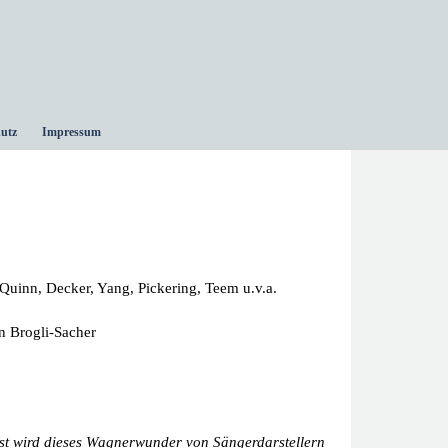
utz
Impressum
Quinn, Decker, Yang, Pickering, Teem u.v.a.
n Brogli-Sacher
öst wird dieses Wagnerwunder von Sängerdarstellern