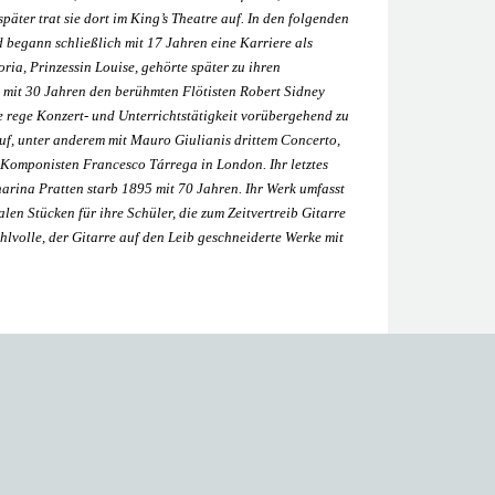
päter trat sie dort im King’s Theatre auf. In den folgenden
d begann schließlich mit 17 Jahren eine Karriere als
ria, Prinzessin Louise, gehörte später zu ihren
 mit 30 Jahren den berühmten Flötisten Robert Sidney
e rege Konzert- und Unterrichtstätigkeit vorübergehend zu
 auf, unter anderem mit Mauro Giulianis drittem Concerto,
d Komponisten Francesco Tárrega in London. Ihr letztes
arina Pratten starb 1895 mit 70 Jahren. Ihr Werk umfasst
n Stücken für ihre Schüler, die zum Zeitvertreib Gitarre
hlvolle, der Gitarre auf den Leib geschneiderte Werke mit