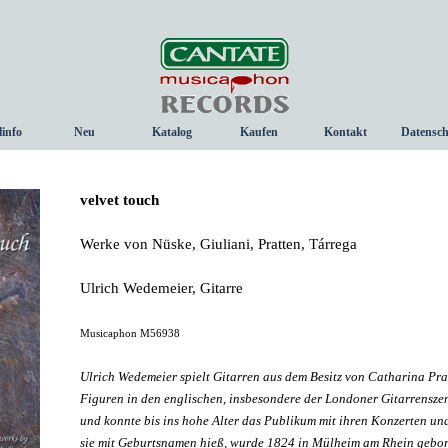
Menü überspringen
linfo
Neu
Katalog
Kaufen
Kontakt
Datensch
▼
velvet touch
Werke von Nüske, Giuliani, Pratten, Tárrega
Ulrich Wedemeier, Gitarre
Musicaphon M56938
Ulrich Wedemeier spielt Gitarren aus dem Besitz von Catharina Prat
Figuren in den englischen, insbesondere der Londoner Gitarrenszen
und konnte bis ins hohe Alter das Publikum mit ihren Konzerten un
sie mit Geburtsnamen hieß, wurde 1824 in Mülheim am Rhein geboren.