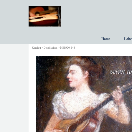
Direkt zum Seiteninhalt
Home
Labe
Katalog > Detailseiten > M56900-949