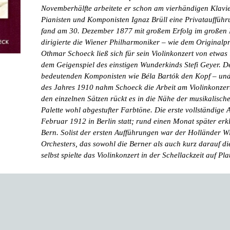
Novemberhälfte arbeitete er schon am vierhändigen Klav
Pianisten und Komponisten Ignaz Brüll eine Privatauffüh
fand am 30. Dezember 1877 mit großem Erfolg im großen M
dirigierte die Wiener Philharmoniker – wie dem Original
Othmar Schoeck ließ sich für sein Violinkonzert von etwas 
dem Geigenspiel des einstigen Wunderkinds Stefi Geyer. D
bedeutenden Komponisten wie Béla Bartók den Kopf – und
des Jahres 1910 nahm Schoeck die Arbeit am Violinkonzer
den einzelnen Sätzen rückt es in die Nähe der musikalisch
Palette wohl abgestufter Farbtöne. Die erste vollständige
Februar 1912 in Berlin statt; rund einen Monat später erk
Bern. Solist der ersten Aufführungen war der Holländer Wi
Orchesters, das sowohl die Berner als auch kurz darauf die
selbst spielte das Violinkonzert in der Schellackzeit auf Plat