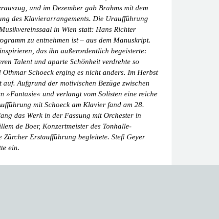
ierauszug, und im Dezember gab Brahms mit dem
rung des Klavierarrangements. Die Uraufführung
usikvereinssaal in Wien statt: Hans Richter
programm zu entnehmen ist – aus dem Manuskript.
inspirieren, das ihn außerordentlich begeisterte:
eren Talent und aparte Schönheit verdrehte so
 Othmar Schoeck erging es nicht anders. Im Herbst
t auf. Aufgrund der motivischen Bezüge zwischen
en »Fantasie« und verlangt vom Solisten eine reiche
 Aufführung mit Schoeck am Klavier fand am 28.
lang das Werk in der Fassung mit Orchester in
llem de Boer, Konzertmeister des Tonhalle-
 Zürcher Erstaufführung begleitete. Stefi Geyer
te ein.