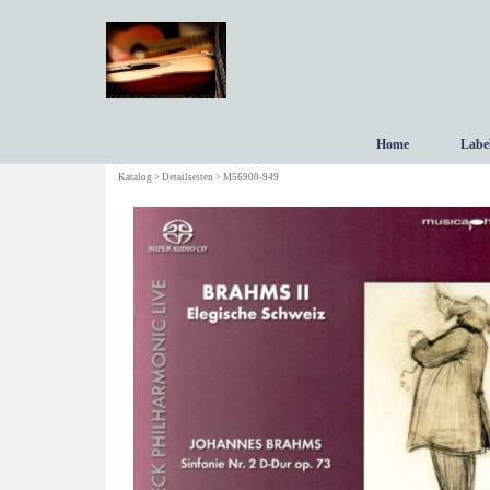
Direkt zum Seiteninhalt
Home
Labe
Katalog > Detailseiten > M56900-949