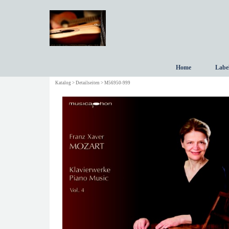
Direkt zum Seiteninhalt
Home
Labe
Katalog > Detailseiten > M56950-999